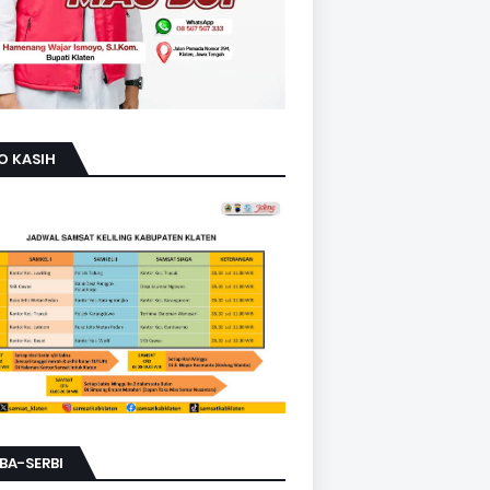
O KASIH
BA-SERBI