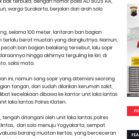
k bak terbuka, dengan nomor polisi AD 8025 AA,
n, warga Surakarta, berjalan dari arah solo
eng, selama 100 meter, lantaran ban bagian
 terlalu berat muatan yang diangkutnya. Namun,
 pecah ban bagian belakang tersebut, lalu sopir
daraannya hingga akhirnya terguling ke kiri, di
to, saksi mata.
ian ini, namun sang sopir yang ditemani seorang
gian tangan, dan sudah dilarikan kerumah sakit,
rlibat kecelakaan dibawa ke kantor unit laka lantas
nit laka lantas Polres Klaten.
PO
, tengah ditangani oleh unit laka lantas polres
lintas,
dari solo menuju Yogyakarta, sempat
vakuasi barang muatan kertas, yang berceceran
FE