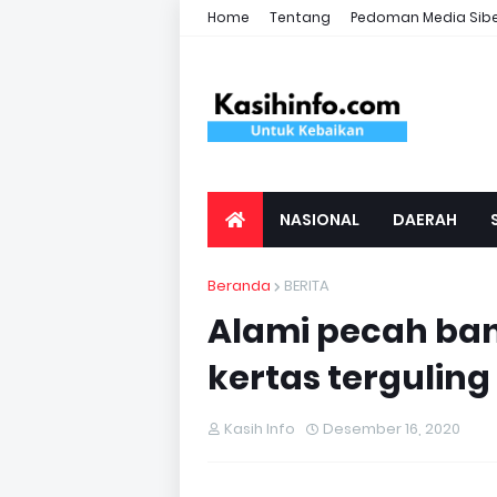
Home
Tentang
Pedoman Media Sib
NASIONAL
DAERAH
Beranda
BERITA
Alami pecah ba
kertas terguling
Kasih Info
Desember 16, 2020