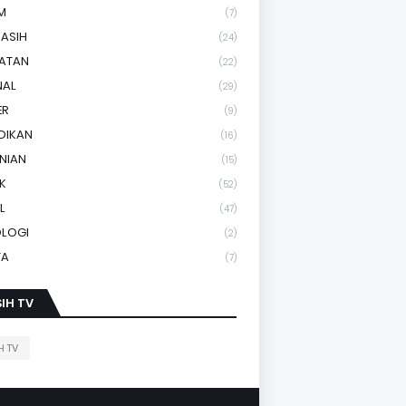
M
(7)
KASIH
(24)
HATAN
(22)
NAL
(29)
ER
(9)
DIKAN
(16)
NIAN
(15)
IK
(52)
L
(47)
OLOGI
(2)
TA
(7)
IH TV
H TV