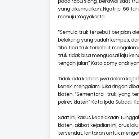
pada rabu siang, berawal saat tru
yang dikemudikan, Ngatno, 66 tahu
menuju Yogyakarta.
“Semula truk tersebut berjalan ol
belakang yang sudah kempes, dan
tiba tiba truk tersebut mengalami
truk tidak bisa menguasai laju ken
tengah jalan” Kata comy andriyan
Tidak ada korban jiwa dalam kejad
kenek, mengalami luka ringan diba
klaten. “Sementara,
truk, yang te
polres klaten” Kata Ipda Subadi, Ka
Saat ini, kasus kecelakaan tunggal
klaten. akibat kejadian ini, arus lalu 
tersendat, lantaran untuk menge