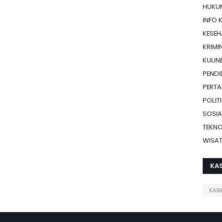
HUKU
INFO 
KESE
KRIMI
KULIN
PENDI
PERTA
POLIT
SOSIA
TEKN
WISA
KAS
KASI