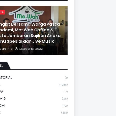
ITA
ngkit Bersama Warga Pasca
ndemi, Me-Wah Coffee &
sto Jomboran Sajikan Aneka
nu Spesial dan Live Musik
asih Info
Oktober 16, 2022
EL
RTORIAL
(1)
A
(4286)
YA
(17)
-19
(36)
OMI
(42)
S
(458)