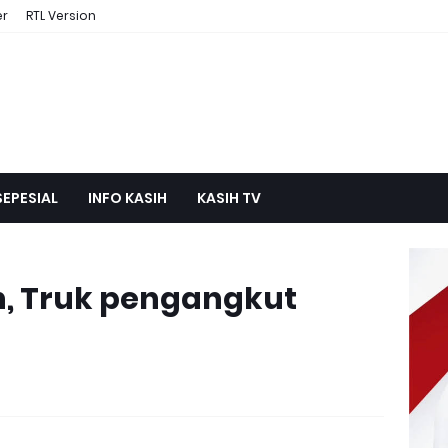
er
RTL Version
SEPESIAL
INFO KASIH
KASIH TV
n, Truk pengangkut