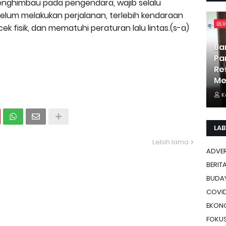
 menghimbau pada pengendara, wajib selalu
elum melakukan perjalanan, terlebih kendaraan
BER
ek fisik, dan mematuhi peraturan lalu lintas.(s-a)
Ba
Pa
Re
Me
K
LAB
Lebih lama
ADVE
BERIT
BUDA
COVID
EKON
FOKU