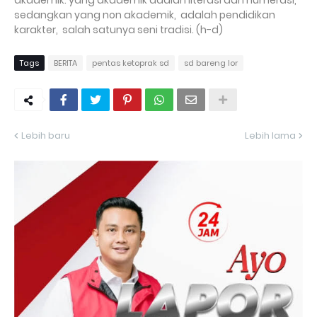
akademik. yang akademik adalah literasi dan numerasi,
sedangkan yang non akademik,
adalah pendidikan
karakter,
salah satunya seni tradisi. (h-d)
Tags
BERITA
pentas ketoprak sd
sd bareng lor
Lebih baru
Lebih lama