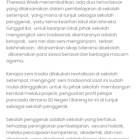
Theresia Wiwik menambahkan, ada dua tema besar
yang dilaksanakan dalam pembelajaran di sekolah
setempat,
yang mana di tunjuk sebagai sekolah
penggerak,
yaitu tema kearifan lokal dan bhineka
tunggal ika.
untuk kearipan lokal, pihak sekolah
mengangkat seni tradisional, diantaranya adalah
ketoprak,
seni tari dan seni menganyam.
terkait
kebhinekaan,
ditanamkan sikap toleransi disekolah,
dikarenakan para siswa berasal dari berbagai macam
agama.
Kenapa seni tradisi dilakukan revitalisasi di sekolah
setempat, mengingat
seni tradisional saat ini sudah
mulai ditinggalkan. untuk itu pihak sekolah
membangun
kembali melalui projeck, penguatan profil pelajar
pancasila dimana SD Negeri 1 Bareng lor ini di tunjuk
sebagai sekolah penggerak.
Sekolah penggerak adalah sekolah yang berfokus
terhadap peningkatan pembelajaran,
secara holistik,
melalui pencapaian kompetensi,
akademik, dan non