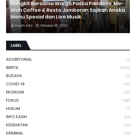
Bangkit Bersama Warga Pasca Pandemi, Me-
Wah Coffee & Resto Jomboran Sajikan Aneka
Menu Spesial dan Live Musik
Kasih Info
Oktober 16, 2022
LABEL
ADVERTORIAL
(1)
BERITA
(4292)
BUDAYA
(17)
COVID-19
(36)
EKONOMI
(42)
FOKUS
(458)
HUKUM
(7)
INFO KASIH
(24)
KESEHATAN
(22)
KRIMINAL
(29)