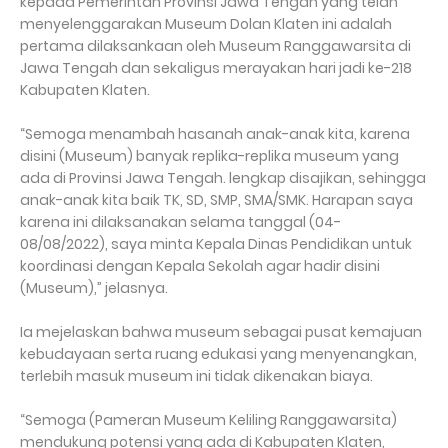
kepada Pemerintah Provinsi Jawa Tengah yang telah
menyelenggarakan Museum Dolan Klaten ini adalah
pertama dilaksankaan oleh Museum Ranggawarsita di
Jawa Tengah dan sekaligus merayakan hari jadi ke-218
Kabupaten Klaten.
“Semoga menambah hasanah anak-anak kita, karena
disini (Museum) banyak replika-replika museum yang
ada di Provinsi Jawa Tengah. lengkap disajikan, sehingga
anak-anak kita baik TK, SD, SMP, SMA/SMK. Harapan saya
karena ini dilaksanakan selama tanggal (04-
08/08/2022), saya minta Kepala Dinas Pendidikan untuk
koordinasi dengan Kepala Sekolah agar hadir disini
(Museum),” jelasnya.
Ia mejelaskan bahwa museum sebagai pusat kemajuan
kebudayaan serta ruang edukasi yang menyenangkan,
terlebih masuk museum ini tidak dikenakan biaya.
“Semoga (Pameran Museum Keliling Ranggawarsita)
mendukung potensi yang ada di Kabupaten Klaten,