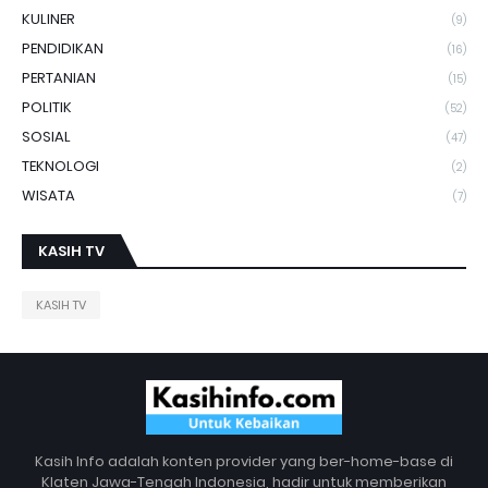
KULINER
(9)
PENDIDIKAN
(16)
PERTANIAN
(15)
POLITIK
(52)
SOSIAL
(47)
TEKNOLOGI
(2)
WISATA
(7)
KASIH TV
KASIH TV
Kasih Info adalah konten provider yang ber-home-base di
Klaten Jawa-Tengah Indonesia, hadir untuk memberikan