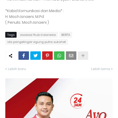
*Kabid Komunikasi dan Media* :
H. Moch.Isnaeni, M.Pd
( Penulis :Moch.Isnaeni )
Tags
asosiasi fkub indonesia
BERITA
ida pangelingsir agung putra sukahet
Lebih baru
Lebih lama