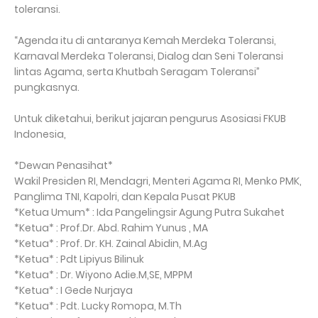
toleransi.
“Agenda itu di antaranya Kemah Merdeka Toleransi,
Karnaval Merdeka Toleransi, Dialog dan Seni Toleransi
lintas Agama, serta Khutbah Seragam Toleransi”
pungkasnya.
Untuk diketahui, berikut jajaran pengurus Asosiasi FKUB
Indonesia,
*Dewan Penasihat*
Wakil Presiden RI, Mendagri, Menteri Agama RI, Menko PMK,
Panglima TNI, Kapolri, dan Kepala Pusat PKUB
*Ketua Umum* : Ida Pangelingsir Agung Putra Sukahet
*Ketua* : Prof.Dr. Abd. Rahim Yunus , MA
*Ketua* : Prof. Dr. KH. Zainal Abidin, M.Ag
*Ketua* : Pdt Lipiyus Bilinuk
*Ketua* : Dr. Wiyono Adie.M,SE, MPPM
*Ketua* : I Gede Nurjaya
*Ketua* : Pdt. Lucky Romopa, M.Th