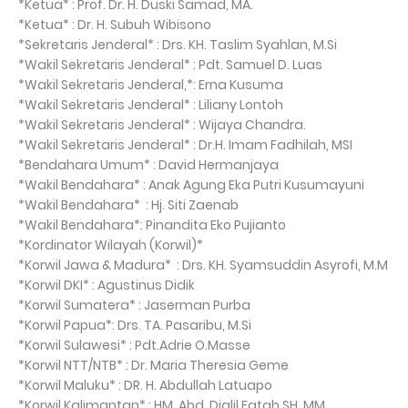
*Ketua* : Prof. Dr. H. Duski Samad, MA.
*Ketua* : Dr. H. Subuh Wibisono
*Sekretaris Jenderal* : Drs. KH. Taslim Syahlan, M.Si
*Wakil Sekretaris Jenderal* : Pdt. Samuel D. Luas
*Wakil Sekretaris Jenderal,*: Erna Kusuma
*Wakil Sekretaris Jenderal* : Liliany Lontoh
*Wakil Sekretaris Jenderal* : Wijaya Chandra.
*Wakil Sekretaris Jenderal* : Dr.H. Imam Fadhilah, MSI
*Bendahara Umum* : David Hermanjaya
*Wakil Bendahara* : Anak Agung Eka Putri Kusumayuni
*Wakil Bendahara* : Hj. Siti Zaenab
*Wakil Bendahara*: Pinandita Eko Pujianto
*Kordinator Wilayah (Korwil)*
*Korwil Jawa & Madura* : Drs. KH. Syamsuddin Asyrofi, M.M
*Korwil DKI* : Agustinus Didik
*Korwil Sumatera* : Jaserman Purba
*Korwil Papua*: Drs. TA. Pasaribu, M.Si
*Korwil Sulawesi* : Pdt.Adrie O.Masse
*Korwil NTT/NTB* : Dr. Maria Theresia Geme
*Korwil Maluku* : DR. H. Abdullah Latuapo
*Korwil Kalimantan* : HM. Abd. Djalil Fatah,SH, MM