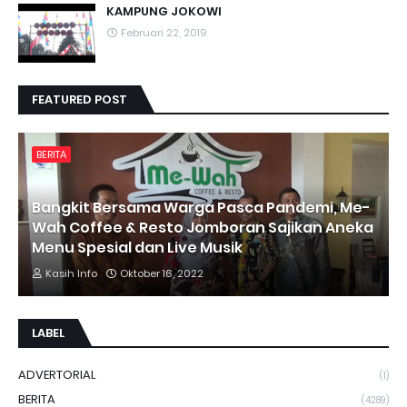
KAMPUNG JOKOWI
Februari 22, 2019
FEATURED POST
BERITA
Bangkit Bersama Warga Pasca Pandemi, Me-
Wah Coffee & Resto Jomboran Sajikan Aneka
Menu Spesial dan Live Musik
Kasih Info
Oktober 16, 2022
LABEL
ADVERTORIAL
(1)
BERITA
(4289)