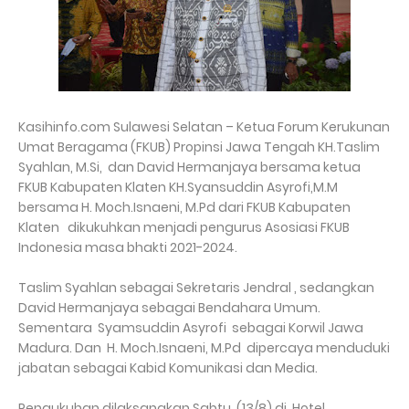
Kasihinfo.com Sulawesi Selatan – Ketua Forum Kerukunan
Umat Beragama (FKUB) Propinsi Jawa Tengah KH.Taslim
Syahlan, M.Si, dan David Hermanjaya bersama ketua
FKUB Kabupaten Klaten KH.Syansuddin Asyrofi,M.M
bersama H. Moch.Isnaeni, M.Pd dari FKUB Kabupaten
Klaten dikukuhkan menjadi pengurus Asosiasi FKUB
Indonesia masa bhakti 2021-2024.
Taslim Syahlan sebagai Sekretaris Jendral , sedangkan
David Hermanjaya sebagai Bendahara Umum.
Sementara Syamsuddin Asyrofi sebagai Korwil Jawa
Madura. Dan H. Moch.Isnaeni, M.Pd dipercaya menduduki
jabatan sebagai Kabid Komunikasi dan Media.
Pengukuhan dilaksanakan Sabtu, (13/8) di Hotel